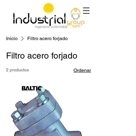
+56 9 9829 4014
|
jorge@industrialgroup.cl
|
Horario: Lunes a Viernes 8:30-18:00 hrs.
Inicio
Filtro acero forjado
Filtro acero forjado
2 productos
Ordenar