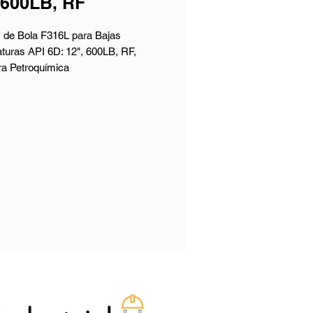
 600LB, RF
s de Bola F316L para Bajas
turas API 6D: 12", 600LB, RF,
ra Petroquímica
ión de la Válvula:
: Válvula de bola de baja
ura, con asiento metálico.
: API 6D.
o: ASTM A182 LF2.
o Nominal: 12 Inch.
Nominal: 600 LB.
ón Final: Brida RF.
a Cara: Según ASME B16.10.
s e Inspección: API 598.
e Productos:
al del cuerpo: Acero al Carbono,
oxidable, Acero Aleado.