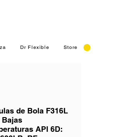
o: Lunes a Viernes 8:30-18:00 hrs.
za
Dr Flexible
Store
ulas de Bola F316L
 Bajas
eraturas API 6D: