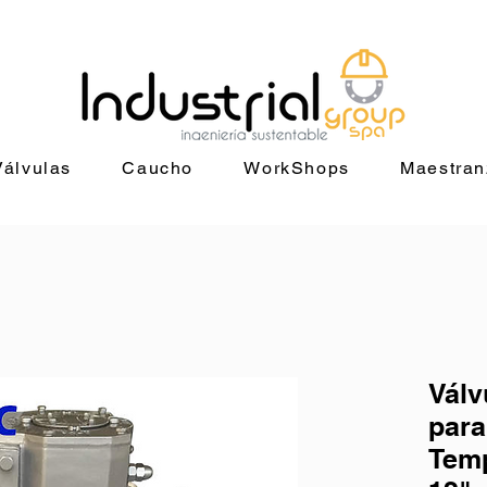
29 4014 |
ventas@industrialgroup.cl
/
jorge@industrialgroup.cl
| Horari
Válvulas
Caucho
WorkShops
Maestran
Válv
para
Temp