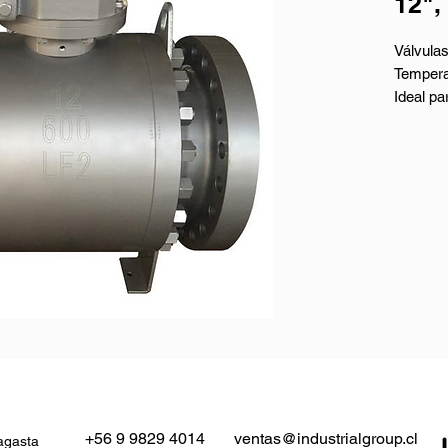
12",
Válvula
Tempera
Ideal pa
Descripc
- Nombre
temperat
- Diseño
- Cuerp
- Tamañ
- Clase 
- Conexi
- Cara 
- Prueba
Rango d
- Materi
+56 9 9829 4014
ventas@industrialgroup.cl
agasta
Acero In