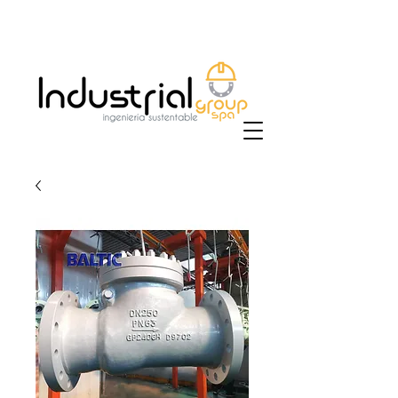
+56 9 9829 4014
|
ventas@industrialgroup.cl
/
jorge@industrialgroup.cl
| Horario: Lunes a
Viernes 8:30-18:00 hrs.