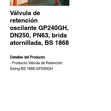
Válvula de
retención
oscilante GP240GH,
DN250, PN63, brida
atornillada, BS 1868
Detalles del Producto:
- Producto: Válvula de Retención
Swing BS 1868 GP240GH
- Diseño: BS1868
- Cuerpo: GP240GH
- Tamaño Nominal: DN250
- Clase Nominal: PN63
Contáctanos
- Extremos de Conexión: Extremos
Pedro Aguirre Cerda 6259 Local
con brida RF
2 - Antofagasta
- Cara a Cara: Según EN558-1/ línea
Barros Arana 767 Galpón G -