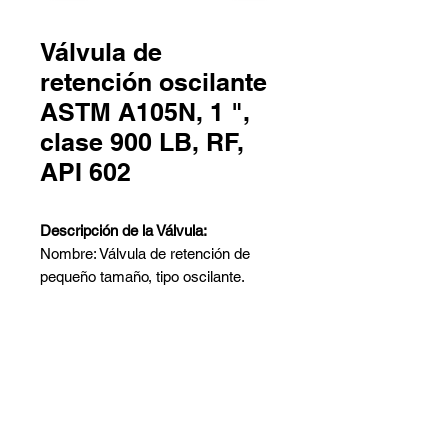
Válvula de
retención oscilante
ASTM A105N, 1 ",
clase 900 LB, RF,
API 602
Descripción de la Válvula:
Nombre: Válvula de retención de
pequeño tamaño, tipo oscilante.
Diseño: API 602.
Cuerpo: ASTM A105N.
Tamaño Nominal: 1 Pulgada.
Clase Nominal: 900 LB.
Contáctanos
Conexión Final: Extremos flangiados
Pedro Aguirre Cerda 6259 Local
integrales.
2 - Antofagasta
Cara a Cara: Según ASME B16.10.
Barros Arana 767 Galpón G -