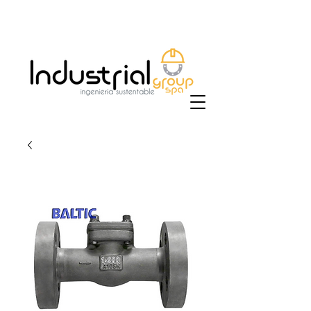
+56 9 9829 4014
|
ventas@industrialgroup.cl
/
jorge@industrialgroup.cl
| Horario: Lunes a
Viernes 8:30-18:00 hrs.