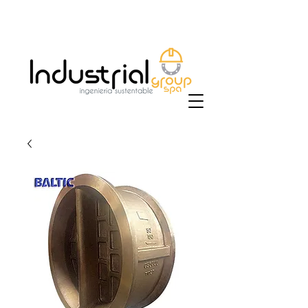
+56 9 9829 4014
|
ventas@industrialgroup.cl
/
jorge@industrialgroup.cl
| Horario: Lunes a
Viernes 8:30-18:00 hrs.