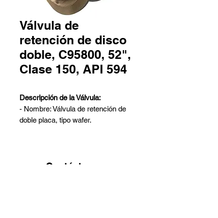
Válvula de
retención de disco
doble, C95800, 52",
Clase 150, API 594
Descripción de la Válvula:
- Nombre: Válvula de retención de
doble placa, tipo wafer.
- Diseño: Conforme a API 594.
- Materiales del cuerpo: ASTM B148
C95800.
Contáctanos
Especificaciones Técnicas:
Pedro Aguirre Cerda 6259 Local
- Tamaño Nominal: 52 Pulgadas
2 - Antofagasta
- Clase Nominal: Clase 150 LB
Barros Arana 767 Galpón G -
- Conexiones: Tipo wafer para
Quinta Normal - Santiago