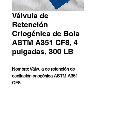
Válvula de
Retención
Criogénica de Bola
ASTM A351 CF8, 4
pulgadas, 300 LB
Nombre: Válvula de retención de
oscilación criogénica ASTM A351
CF8.
Palanca: Palanca + contrapeso.
Diseño: BS 1868, API 6D, DIN 3352.
Cuerpo: ASTM A351 CF8.
Contáctanos
Tamaño nominal: 4 pulgadas.
Pedro Aguirre Cerda 6259 Local
Clase nominal: 300 LB.
2 - Antofagasta
Conexiones finales: RF, RTJ, BW,
Barros Arana 767 Galpón G -