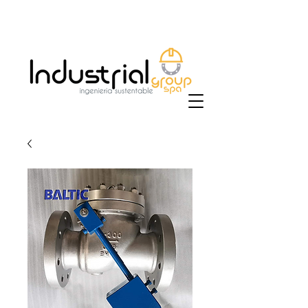
+56 9 9829 4014
|
ventas@industrialgroup.cl
/
jorge@industrialgroup.cl
| Horario: Lunes a
Viernes 8:30-18:00 hrs.