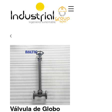
+56 9 9829 4014
|
jorge@industrialgroup.cl
|
Horario: Lunes a Viernes 8:30-18:00 hrs.
Válvula de Globo