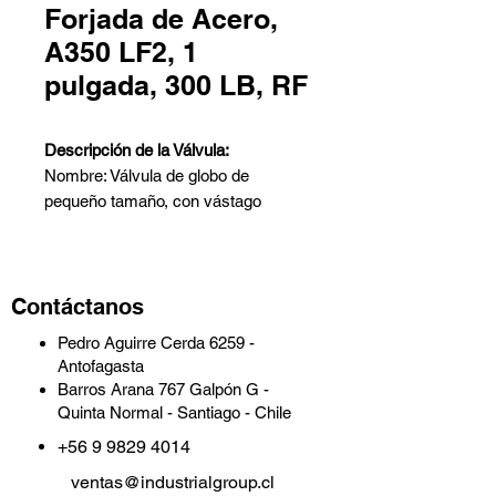
Forjada de Acero,
A350 LF2, 1
pulgada, 300 LB, RF
Descripción de la Válvula:
Nombre: Válvula de globo de
pequeño tamaño, con vástago
extendido.
Diseño: API 602.
Cuerpo: ASTM A350 LF2.
Contáctanos
Tamaño nominal: 1 pulgada.
Clase nominal: 300 LB.
Pedro Aguirre Cerda 6259 -
Conexión de extremos: RF.
Antofagasta
Cara a cara: ASME B16.10.
Barros Arana 767 Galpón G -
Pruebas e inspección: API 598.
Quinta Normal - Santiago - Chile
---
+56 9 9829 4014
Parámetros Técnicos y
Características:
ventas@industrialgroup.cl