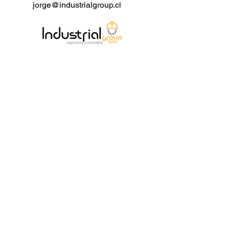
jorge@industrialgroup.cl
Producto: Válvula de globo de
pequeño tamaño.
Diámetro nominal: De 1/4 a 4
pulgadas.
Temperatura de diseño: -196℃ a
573℃.
Presión de diseño: Clase 150 - 4500.
Material: Acero al carbono forjado,
acero inoxidable, acero aleado,
bronce.
Estándar de diseño: API 602, BS
5352.
Cara a cara: Estándar de
fabricación, ASME B16.10.
Conexión final: NPT, SW, BW, Brida.
Estándar de prueba: API 598, ISO
5208.
Operación: Rueda manual, eléctrica.