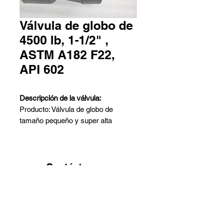
Válvula de globo de
4500 lb, 1-1/2" ,
ASTM A182 F22,
API 602
Descripción de la válvula:
Producto: Válvula de globo de
tamaño pequeño y super alta
presión, con bonete soldado, con
vástago desnudo y brida ISO
superior
Diseño: API 602
Contáctanos
Cuerpo: ASTM A182 F22
Pedro Aguirre Cerda 6259 Local
Tamaño nominal: 1-1/2 pulgadas
2 - Antofagasta
Clase nominal: 4500 LB
Barros Arana 767 Galpón G -
Conexión final: SW
Quinta Normal - Santiago