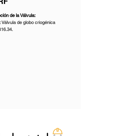
RF
ión de la Válvula:
Válvula de globo criogénica
16.34.
o: OS&Y.
 Bonete extendido, bonete
ado.
 BS 1873, ASME B16.34.
: ASTM A351 CF8, CF8M, CF3M,
nominal: 3 pulgadas.
ominal: 300 LB.
n de extremos: Brida RF.
cara: ASME B16.10.
 e inspección: API 598, ISO 5208.
ón: Utilizada para LPG y LNG.