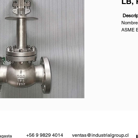
LB, 
Descripc
Nombre: 
ASME B
Vástag
Bonete:
atornill
Diseño:
Cuerpo
CF8C.
Tamaño 
Clase n
Conexió
Cara a 
Pruebas
Aplicaci
+56 9 9829 4014
ventas@industrialgroup.cl
agasta