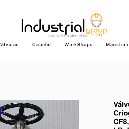
29 4014 |
ventas@industrialgroup.cl
/
jorge@industrialgroup.cl
| Horari
Válvulas
Caucho
WorkShops
Maestran
Válv
Cri
CF8,