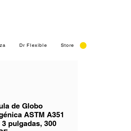
o: Lunes a Viernes 8:30-18:00 hrs.
za
Dr Flexible
Store
ula de Globo
ogénica ASTM A351
 3 pulgadas, 300