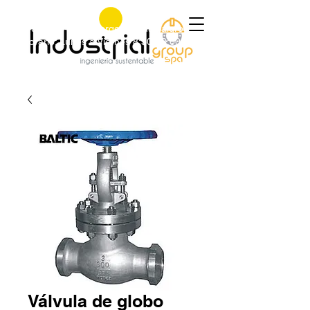
+56 9 9829 4014
|
jorge@industrialgroup.cl
|
Horario: Lunes a Viernes 8:30-18:00 hrs.
Válvula de globo