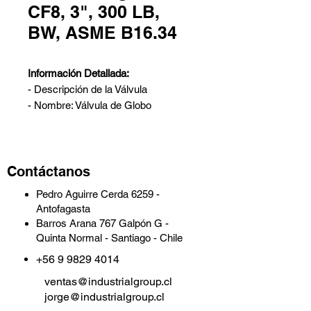
CF8, 3", 300 LB,
BW, ASME B16.34
Información Detallada:
- Descripción de la Válvula
- Nombre: Válvula de Globo
- Diseño: ASME B16.34, BS 1873
- Cuerpo: ASTM A351 CF8
- Tamaño nominal: 3 Pulgadas
Contáctanos
- Clase nominal: 300 LB
- Conexiones finales: Extremos
Pedro Aguirre Cerda 6259 -
soldables (BW)
Antofagasta
- Cara a cara: ASME B16.10
Barros Arana 767 Galpón G -
- Pruebas e inspección: API 598
Quinta Normal - Santiago - Chile
+56 9 9829 4014
Parámetros Técnicos y
Características:
ventas@industrialgroup.cl
jorge@industrialgroup.cl
- Producto: Válvula de Globo