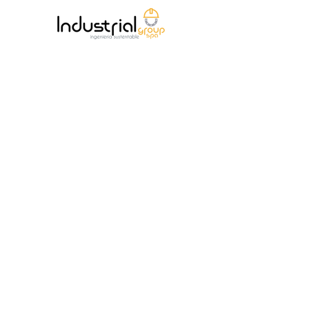
- Diámetro nominal: NPS 2”～24”,
DN50～DN600
- Temperatura de diseño: -29℃ ～
593℃
- Clase de presión de diseño: 150 ～
2500, PN16～PN420
- Materiales: A216 WCB, WCC,
A217 WC6, WC9, C5, C12A, A352
LCB, LCC, A351 CF8, CF8M,
CF3M, CF8C, CN3MN, CK3MCUN,
CN7M, A890 4A (CD3MN), 5A
(CE3MN), 6A (CD3MWCuN), ASTM
B148 C95800, C95500
- Estándar de diseño: BS 1873,
ASME B16.34, DIN 3356
- Cara a cara: ASME B16.10, serie
EN558
- Extremo de conexión: ASME
B16.5, ASME B16.25, serie EN1092