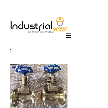
+56 9 9829 4014
|
ventas@industrialgroup.cl
/
jorge@industrialgroup.cl
| Horario: Lunes a
Viernes 8:30-18:00 hrs.