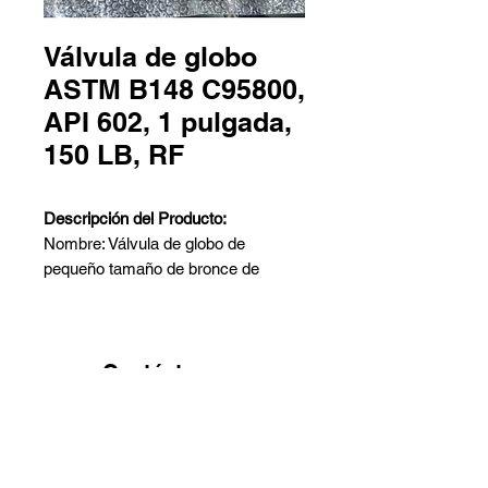
Válvula de globo
ASTM B148 C95800,
API 602, 1 pulgada,
150 LB, RF
Descripción del Producto:
Nombre: Válvula de globo de
pequeño tamaño de bronce de
aluminio
Diseño: API 602
Material: ASTM B148 C95800
Tamaño Nominal: 1 Pulgada
Contáctanos
Clase Nominal: 150 LB
Pedro Aguirre Cerda 6259 Local
Extremos de Conexión: Extremos
2 - Antofagasta
RF
Barros Arana 767 Galpón G -
Cara a Cara: ASME B16.10
Quinta Normal - Santiago