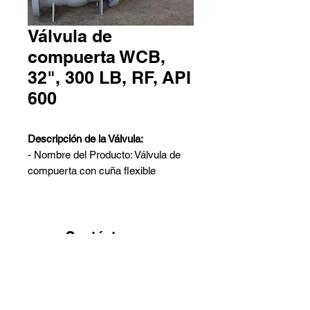
Válvula de
compuerta WCB,
32", 300 LB, RF, API
600
Descripción de la Válvula:
- Nombre del Producto: Válvula de
compuerta con cuña flexible
- Diseño: API 600
- Material: ASTM A216 WCB
- Tamaño Nominal: 32 pulgadas
- Clase Nominal: 300 LB
Contáctanos
- Extremos de Conexión: Flange RF
Pedro Aguirre Cerda 6259 Local
- ASME B16.5
2 - Antofagasta
- Cara a Cara: ASME B16.10
Barros Arana 767 Galpón G -
- Prueba e Inspección: API 598
Quinta Normal - Santiago