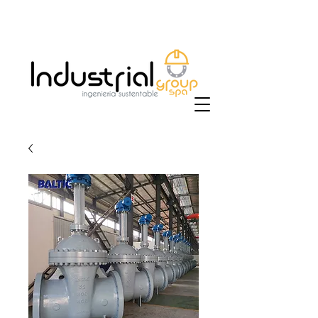
+56 9 9829 4014
|
ventas@industrialgroup.cl
/
jorge@industrialgroup.cl
| Horario: Lunes a
Viernes 8:30-18:00 hrs.