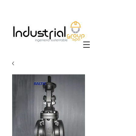
+56 9 9829 4014
|
ventas@industrialgroup.cl
/
jorge@industrialgroup.cl
| Horario: Lunes a
Viernes 8:30-18:00 hrs.