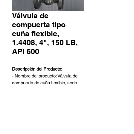
Válvula de
compuerta tipo
cuña flexible,
1.4408, 4", 150 LB,
API 600
Descripción del Producto:
- Nombre del producto: Válvula de
compuerta de cuña flexible, serie
clase 150
- Diseño: API 600
- Material: 1.4408 (también conocido
como ASTM A351 CF8M)
Contáctanos
- Tamaño nominal: 4 pulgadas
Pedro Aguirre Cerda 6259 Local
- Clase nominal: 150 LB
2 - Antofagasta
- Extremos de conexión: Flange RF -
Barros Arana 767 Galpón G -