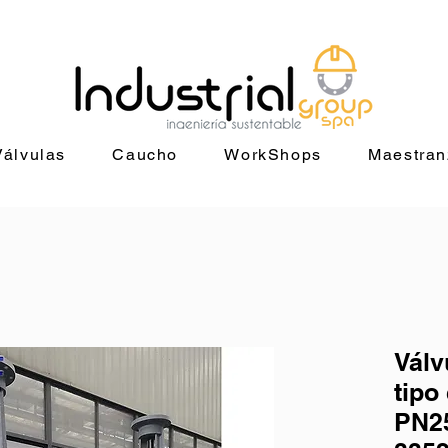
29 4014 |
ventas@industrialgroup.cl
/
jorge@industrialgroup.cl
| Horari
Válvulas
Caucho
WorkShops
Maestran
Válv
tipo
PN25