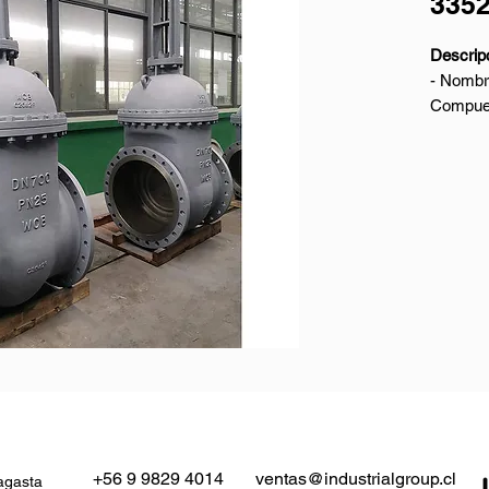
335
Descripc
- Nombre
Compuer
- Diseñ
- Mater
- Tamañ
- Presi
- Extre
EN 1092
- Cara a
- Model
Reducto
- Prueb
Parámetr
- Tipo d
- Rango
+56 9 9829 4014
ventas@industrialgroup.cl
agasta
DN50 -