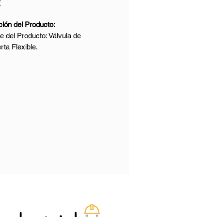
2
ión del Producto:
 del Producto: Válvula de
ta Flexible.
o: EN 1984, DIN 3352
ial: ASTM A216 WCB
o Nominal: DN700
ón Nominal: PN25
mos de Conexión: RF x RF, según
-1/B1
 Cara: EN 558-1/línea 15
o de Operación: Manivela,
r, vástago desnudo
as e Inspección: EN 12266-1
os Técnicos y Características:
e Producto: Válvula de compuerta
 de Tamaño: NPS 2 - 60 pulgadas,
 DN1500