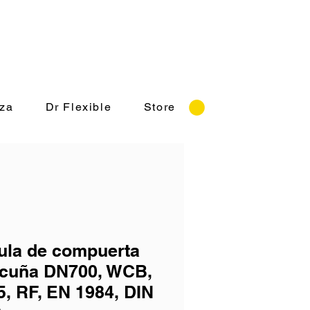
o: Lunes a Viernes 8:30-18:00 hrs.
za
Dr Flexible
Store
ula de compuerta
 cuña DN700, WCB,
, RF, EN 1984, DIN