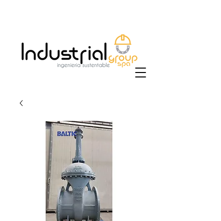
+56 9 9829 4014
|
ventas@industrialgroup.cl
/
jorge@industrialgroup.cl
| Horario: Lunes a
Viernes 8:30-18:00 hrs.