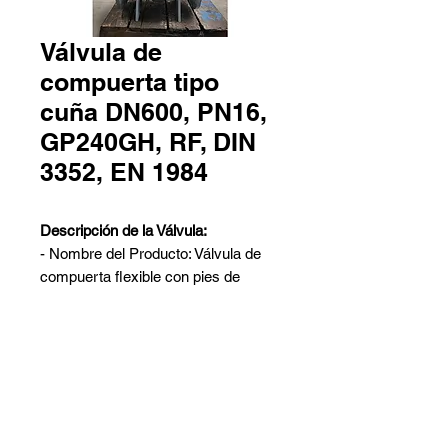
Válvula de
compuerta tipo
cuña DN600, PN16,
GP240GH, RF, DIN
3352, EN 1984
Descripción de la Válvula:
- Nombre del Producto: Válvula de
compuerta flexible con pies de
soporte.
- Diseño: EN 1984, DIN 3352
- Material: GP240GH
- Tamaño Nominal: DN600
Contáctanos
- Presión Nominal: PN16
Pedro Aguirre Cerda 6259 Local
- Extremos de Conexión: RF X RF,
2 - Antofagasta
según EN 1092-1/B1
Barros Arana 767 Galpón G -