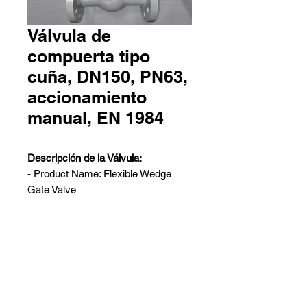
Válvula de
compuerta tipo
cuña, DN150, PN63,
accionamiento
manual, EN 1984
Descripción de la Válvula:
- Product Name: Flexible Wedge
Gate Valve
- Design: EN 1984, DIN 3352
- Material: GS-C25
- Nominal Size: DN150
- Nominal Pressure: PN63
Contáctanos
- Connection Ends: RF X RF, as per
Pedro Aguirre Cerda 6259 Local
EN 1092-1/B2
2 - Antofagasta
- Face to Face: EN 558-1/line 26
Barros Arana 767 Galpón G -