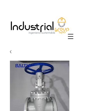
+56 9 9829 4014
|
ventas@industrialgroup.cl
/
jorge@industrialgroup.cl
| Horario: Lunes a
Viernes 8:30-18:00 hrs.