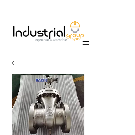
+56 9 9829 4014
|
ventas@industrialgroup.cl
/
jorge@industrialgroup.cl
| Horario: Lunes a
Viernes 8:30-18:00 hrs.