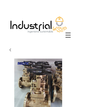
+56 9 9829 4014
|
ventas@industrialgroup.cl
/
jorge@industrialgroup.cl
| Horario: Lunes a
Viernes 8:30-18:00 hrs.