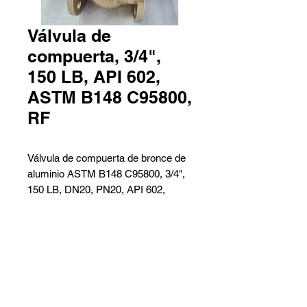
Válvula de
compuerta, 3/4",
150 LB, API 602,
ASTM B148 C95800,
RF
Válvula de compuerta de bronce de
aluminio ASTM B148 C95800, 3/4",
150 LB, DN20, PN20, API 602,
extremos RF.
Nombre del producto:
Válvula de compuerta de tamaño
Contáctanos
pequeño, válvula de compuerta de
Pedro Aguirre Cerda 6259 Local
bronce de aluminio.
2 - Antofagasta
Barros Arana 767 Galpón G -