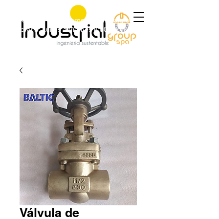
+56 9 9829 4014
|
jorge@industrialgroup.cl
|
Horario: Lunes a Viernes 8:30-18:00 hrs.
Válvula de