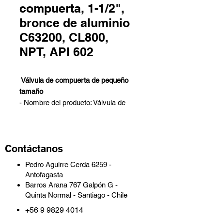
compuerta, 1-1/2",
bronce de aluminio
C63200, CL800,
NPT, API 602
Válvula de compuerta de pequeño
tamaño
- Nombre del producto: Válvula de
compuerta de pequeño tamaño,
válvula de compuerta de bronce de
aluminio.
Contáctanos
- Diseño: API 602.
- Material: ASTM B150 C63200.
Pedro Aguirre Cerda 6259 -
- Tamaño nominal: 1 1/2 pulgadas.
Antofagasta
- Clase nominal: 800 LB.
Barros Arana 767 Galpón G -
- Conexiones: NPT.
Quinta Normal - Santiago - Chile
- Cara a cara: Estándar de
+56 9 9829 4014
fabricación = 120 mm.