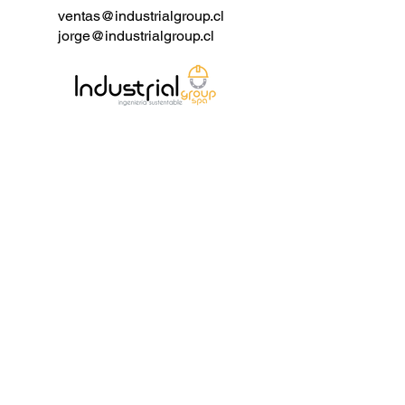
- Pruebas e Inspección: API 598.
ventas@industrialgroup.cl
jorge@industrialgroup.cl
---
Parámetros técnicos y
características
- Producto: Válvula de compuerta de
pequeño tamaño
- Diámetro nominal: 1/4" - 4"
- Temperatura de diseño: -29℃ -
260℃
- Presión de diseño: Clase 150 - 900,
PN10 - PN160
- Materiales:
- ASTM B148 C95400, C95500,
C95800
- ASTM B150 C63000, C63200
- Estándar de diseño: API 602, BS
5352
- Cara a cara: Estándar de
fabricación, ASME B16.10