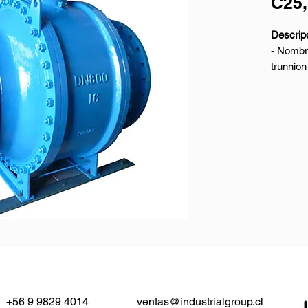
C25,
Descripc
- Nombr
trunnion
- Diseñ
- Mater
- Tamañ
- Clase
- Conex
RF
- Dimen
1 / líne
- Prueb
Parámetr
- Produc
trunnion
- Diámet
+56 9 9829 4014
ventas@industrialgroup.cl
DN140