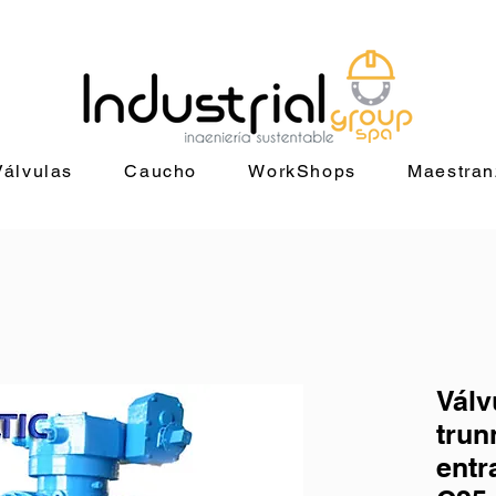
+56 9 9829 4014 |
jorge@industrialgroup.cl
| Horario: Lunes a Vie
Válvulas
Caucho
WorkShops
Maestran
Válv
trun
entr