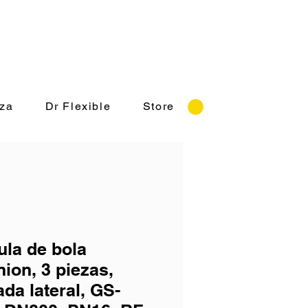
rnes 8:30-18:00 hrs.
za
Dr Flexible
Store
ula de bola
nion, 3 piezas,
ada lateral, GS-