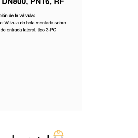
 DN800, PN16, RF
ión de la válvula:
e: Válvula de bola montada sobre
 de entrada lateral, tipo 3-PC
o: API 6D
ial del cuerpo: GS-C25 (1.0619)
o nominal: DN800
 nominal: PN16
iones finales: Extremos bridados
siones cara a cara: Según EN558-
a 1
as e inspección: EN12266-1
os técnicos y características:
to: Válvula de bola montada sobre
 de entrada lateral
ro nominal: 2" - 56" (DN50-
0)