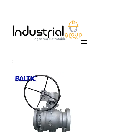
+56 9 9829 4014
|
ventas@industrialgroup.cl
/
jorge@industrialgroup.cl
| Horario: Lunes a
Viernes 8:30-18:00 hrs.