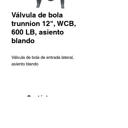
Válvula de bola
trunnion 12", WCB,
600 LB, asiento
blando
Válvula de bola de entrada lateral,
asiento blando
Descripción de la válvula:
- Tipo: Válvula de bola de entrada
lateral, asiento blando
- Diseño: API 6D
Contáctanos
- Material del cuerpo: ASTM A216
Pedro Aguirre Cerda 6259 Local
WCB
2 - Antofagasta
- Tamaño nominal: 12 pulgadas
Barros Arana 767 Galpón G -
- Clase nominal: 600 LB
Quinta Normal - Santiago