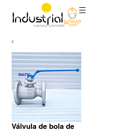
+56 9 9829 4014
|
jorge@industrialgroup.cl
|
Horario: Lunes a Viernes 8:30-18:00 hrs.
Válvula de bola de