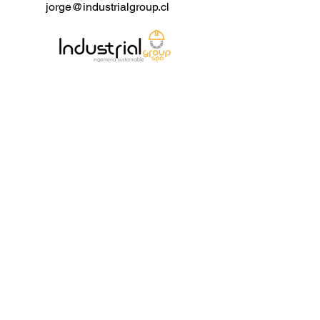
jorge@industrialgroup.cl
- Cara a cara: ASME B16.10.
- Pruebas e inspección: API 598.
Rango de Productos:
- Material del cuerpo: Acero al
carbono, acero inoxidable, acero
aleado.
- Diámetro normal: 1/2 - 4 pulgadas
(DN15 - DN100).
- Conexión final: Brida.
- Rango de presión: Clase 150 - 600
LB (PN16 - PN100).
- Temperatura de trabajo: -46℃ -
+200℃.