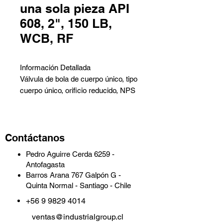
una sola pieza API
608, 2", 150 LB,
WCB, RF
Información Detallada
Válvula de bola de cuerpo único, tipo
cuerpo único, orificio reducido, NPS
2, 150 LB, WCB, RF.
Descripción de la Válvula:
Contáctanos
- Válvula de bola con palanca
manual.
Pedro Aguirre Cerda 6259 -
- Diseño: API 608.
Antofagasta
- Cuerpo: ASTM A216 WCB.
Barros Arana 767 Galpón G -
- Tamaño nominal: 2 pulgadas.
Quinta Normal - Santiago - Chile
- Clase nominal: 150 lbs.
+56 9 9829 4014
- Conexión final: extremos de brida,
orientados RF.
ventas@industrialgroup.cl