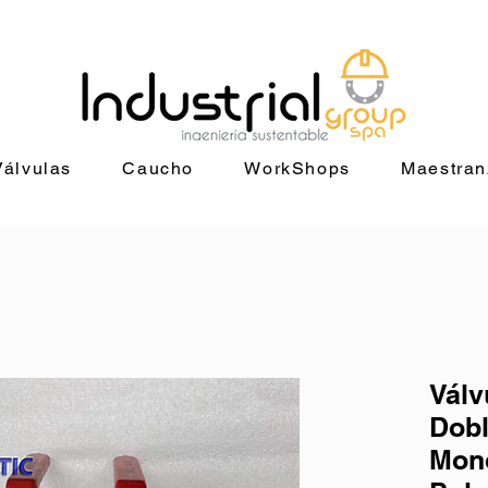
+56 9 9829 4014 |
jorge@industrialgroup.cl
| Horario: Lunes a Vie
Válvulas
Caucho
WorkShops
Maestran
Válv
Dobl
Mono