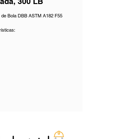
ada, 300 LB
a de Bola DBB ASTM A182 F55
ísticas:
o Nominal: 1 Inch (DN25)
icación de Presión: 300 LB (PN50)
ial del Cuerpo: ASTM A182 F55
iones Finales: Flanged RF
ción: Palanca
ción:
lvula de bola DBB está diseñada
mplir con los estándares EEMUA
SME B16.34. Con un tamaño de 1
 (DN25), es perfecta para
ones que requieren una
ación de 300 LB y PN50. Su