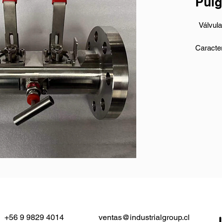
Pulg
Válvul
Caracter
- Tamañ
- Clasif
- Mater
- Conex
- Opera
Descrip
Esta vá
para cu
182 y A
pulgada
aplicaci
+56 9 9829 4014
ventas@industrialgroup.cl
clasific