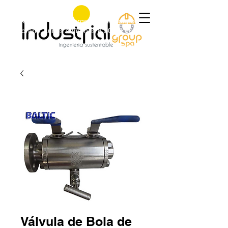
+56 9 9829 4014
|
jorge@industrialgroup.cl
|
Horario: Lunes a Viernes 8:30-18:00 hrs.
Válvula de Bola de