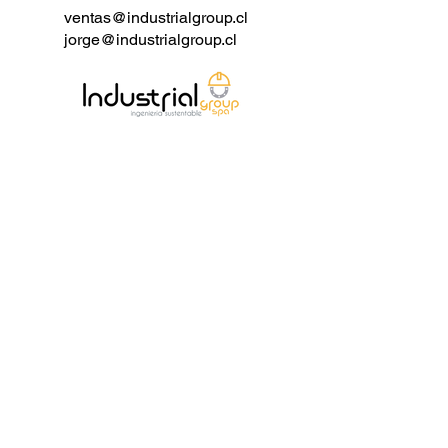
fabricante.
ventas@industrialgroup.cl
jorge@industrialgroup.cl
- Pruebas e Inspección: API 598.
Parámetros Técnicos y
Características:
- Producto: Válvula de Bola de Doble
Bloqueo y Sangrado.
- Tamaños Disponibles: De 1/2" a
24".
- Temperatura de Diseño: De -196℃
a +200℃.
- Presión de Diseño: Clase 150 -
2500.
- Materiales Disponibles: A105, LF2,
F304, F316.
- Estándares de Diseño: API 6D,
ASME B16.34.
- Cara a Cara: Estándar del
fabricante.