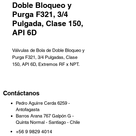
Doble Bloqueo y
Purga F321, 3/4
Pulgada, Clase 150,
API 6D
Válvulas de Bola de Doble Bloqueo y
Purga F321, 3/4 Pulgadas, Clase
150, API 6D, Extremos RF x NPT.
Descripción de la Válvula:
- Nombre: Válvula de bola de doble
Contáctanos
bloqueo y sangrado.
- Diseño: API 6D.
Pedro Aguirre Cerda 6259 -
- Material del Cuerpo: F321.
Antofagasta
- Tamaño Nominal: 3/4 Pulgadas.
Barros Arana 767 Galpón G -
- Clase Nominal: 150 LB.
Quinta Normal - Santiago - Chile
- Conexiones Finales: RF x NPT.
+56 9 9829 4014
- Cara a Cara: Según el estándar del