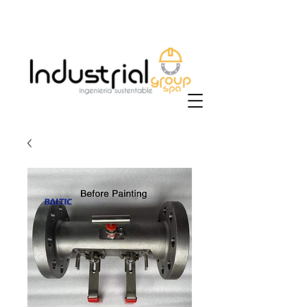
+56 9 9829 4014
|
ventas@industrialgroup.cl
/
jorge@industrialgroup.cl
| Horario: Lunes a
Viernes 8:30-18:00 hrs.