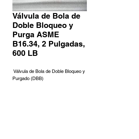
Válvula de Bola de
Doble Bloqueo y
Purga ASME
B16.34, 2 Pulgadas,
600 LB
Válvula de Bola de Doble Bloqueo y
Purgado (DBB)
Nuestra válvula está fabricada con
material ASTM A350 LF2, mide 2
pulgadas y tiene una clasificación de
presión de 600 LB. Es adecuada
Contáctanos
para aplicaciones DN50 y PN100,
Pedro Aguirre Cerda 6259 Local
cumpliendo con los estándares
2 - Antofagasta
EEMUA 182. La válvula tiene un
Barros Arana 767 Galpón G -