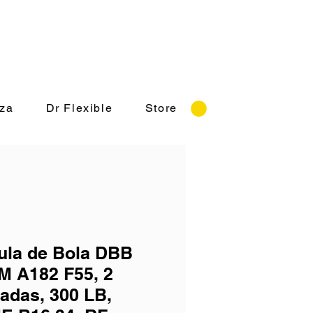
rnes 8:30-18:00 hrs.
za
Dr Flexible
Store
ula de Bola DBB
 A182 F55, 2
adas, 300 LB,