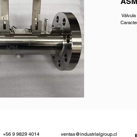
ASM
Válvula
Caracter
- Tamañ
- Clasif
- Mater
- Const
- Conexi
- Opera
Descrip
Esta vá
para cum
industr
B16.34.
(NPS) o 
+56 9 9829 4014
ventas@industrialgroup.cl
aplicaci