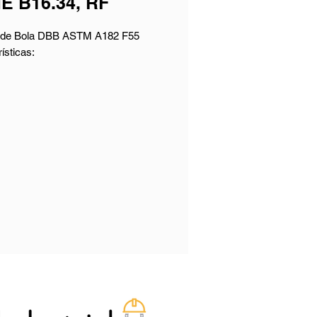
E B16.34, RF
 de Bola DBB ASTM A182 F55
ísticas:
o Nominal: NPS 2 Inch (DN50)
icación de Presión: 300 LB (PN50)
ial del Cuerpo: ASTM A182 F55
rucción: Una pieza
ón Final: Flanged RF
ción: Palanca
ción:
lvula de bola DBB está diseñada
plir con los estándares de la
ia, incluyendo EEMUA 182 y ASME
 Con un tamaño de 2 pulgadas
50 milímetros (DN), es ideal para
ones que requieren una