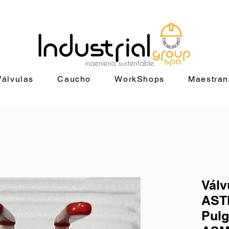
+56 9 9829 4014 |
jorge@industrialgroup.cl
| Horario: Lunes a Vie
Válvulas
Caucho
WorkShops
Maestran
Válv
ASTM
Pulg