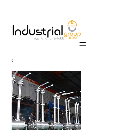
+56 9 9829 4014
|
ventas@industrialgroup.cl
/
jorge@industrialgroup.cl
| Horario: Lunes a
Viernes 8:30-18:00 hrs.