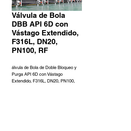
Válvula de Bola
DBB API 6D con
Vástago Extendido,
F316L, DN20,
PN100, RF
álvula de Bola de Doble Bloqueo y
Purga API 6D con Vástago
Extendido, F316L, DN20, PN100,
Extremos Bridados RF.
Descripción de la Válvula:
- Nombre: Válvula de bola de doble
Contáctanos
bloqueo y sangrado, con vástago
Pedro Aguirre Cerda 6259 Local
extendido.
2 - Antofagasta
- Diseño: API 6D.
Barros Arana 767 Galpón G -