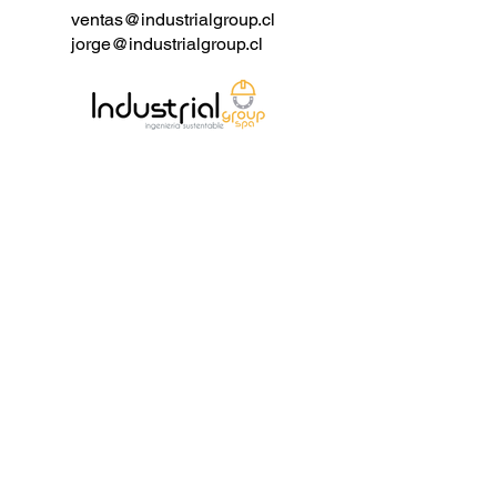
Características:
ventas@industrialgroup.cl
jorge@industrialgroup.cl
- Producto: Válvula de compuerta
con bonete de sello de presión (cuña
flexible).
- Diámetro nominal: 2" - 48", DN50 -
DN1200.
- Temperatura de diseño: -196℃ -
593℃.
- Presión de diseño: Clase 600 -
2500, PN100 - PN420.
- Materiales: A216 WCB, WCC; A217
WC6, WC9, C5, C12A; A352 LCB,
LCC; A351 CF8, CF8M, CF3M,
CF8C, CN3MN, CK3MCUN, CN7M;
A890 4A (CD3MN), 5A (CE3MN),
6A (CD3MWCuN); ASTM B148
C95800, C95500.
- Estándar de diseño: ASME B16.34,
API 600.