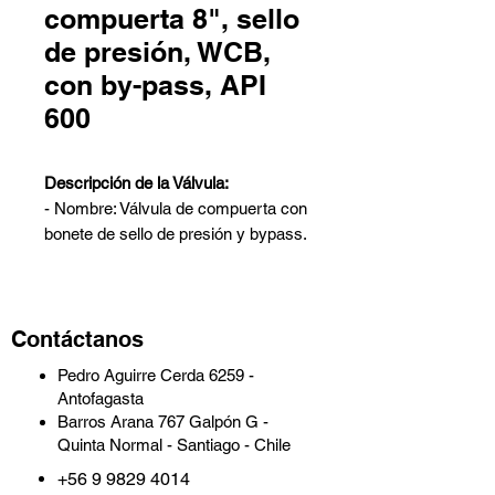
compuerta 8", sello
de presión, WCB,
con by-pass, API
600
Descripción de la Válvula:
- Nombre: Válvula de compuerta con
bonete de sello de presión y bypass.
- Diseño: API 600, ASME B16.34.
- Cuerpo: ASTM A216 WCB.
- Tamaño nominal: 8 pulgadas.
Contáctanos
- Clase nominal: 1500 SPL.
- Extremos de conexión: BW x BW.
Pedro Aguirre Cerda 6259 -
- Cara a cara: ASME B16.10
Antofagasta
(longitud corta).
Barros Arana 767 Galpón G -
- Pruebas e inspección: API 598.
Quinta Normal - Santiago - Chile
+56 9 9829 4014
Parámetros Técnicos y