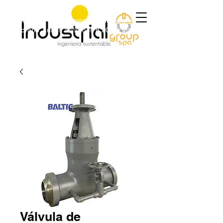
+56 9 9829 4014
|
jorge@industrialgroup.cl
|
Horario: Lunes a Viernes 8:30-18:00 hrs.
Válvula de