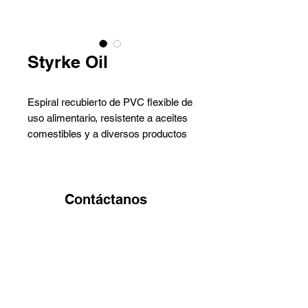
Styrke Oil
Espiral recubierto de PVC flexible de
uso alimentario, resistente a aceites
comestibles y a diversos productos
químicos.
Aplicaciones
Conducción de
Contáctanos
Alimentos
,
Pedro Aguirre Cerda 6259 Local
Transvasije de
2 - Antofagasta
Aceite de Oliva
Barros Arana 767 Galpón G -
Color
Azul
Quinta Normal - Santiago
Industria
Alimentos
+56 9 9829 4014
,
+56 9 5855 1894
Pesca