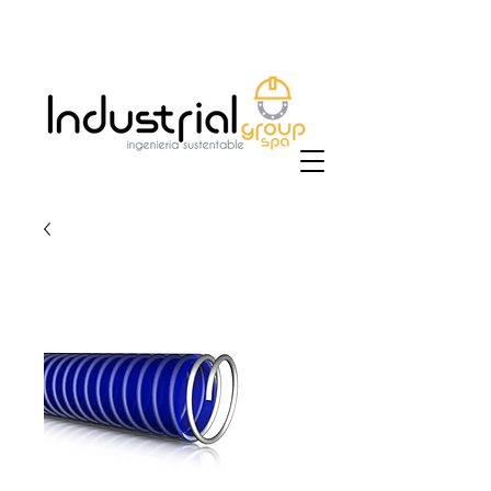
+56 9 9829 4014
|
ventas@industrialgroup.cl
/
jorge@industrialgroup.cl
| Horario: Lunes a
Viernes 8:30-18:00 hrs.