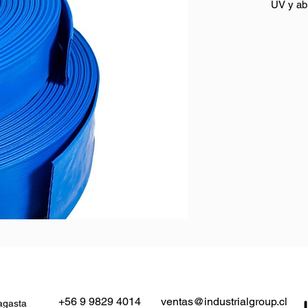
UV y ab
Aplicac
Color
Industri
Tipo de
Uso
Presión
+56 9 9829 4014
ventas@industrialgroup.cl
agasta