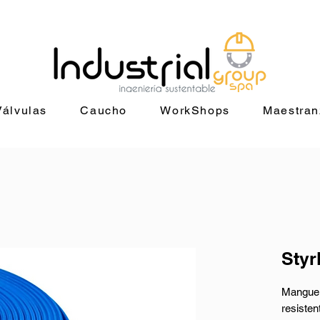
29 4014 |
ventas@industrialgroup.cl
/
jorge@industrialgroup.cl
| Horari
Válvulas
Caucho
WorkShops
Maestran
Styr
Manguer
resisten