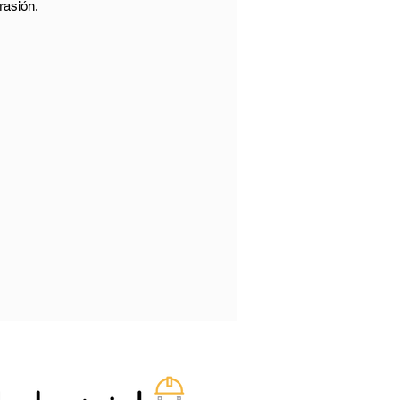
rasión.
iones
Bombeo Agua
,
Red Incendio
,
Riego
Azul
a
Agricultura
,
Papel y Celulosa
 Manguera
Aire y Agua
Descarga
,
Linea Presión
,
Presión / Retorno
 Nominal
4 Bar
,
6 Bar