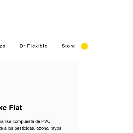
o: Lunes a Viernes 8:30-18:00 hrs.
za
Dr Flexible
Store
ke Flat
a lisa compuesta de PVC
te a los pesticidas, ozono, rayos