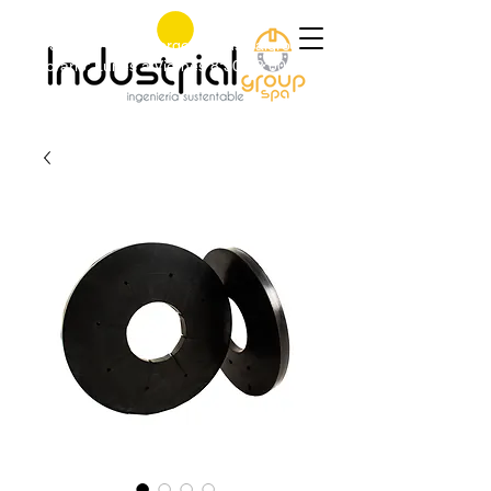
+56 9 9829 4014
|
jorge@industrialgroup.cl
|
Horario: Lunes a Viernes 8:30-18:00 hrs.