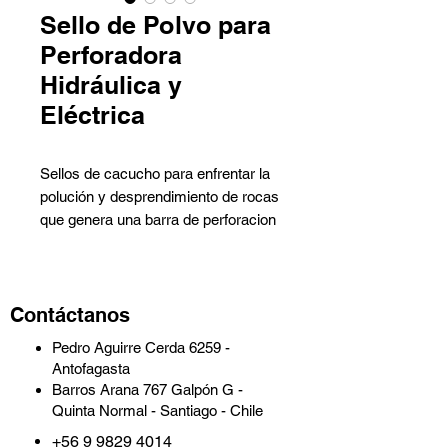
Sello de Polvo para
Perforadora
Hidráulica y
Eléctrica
Sellos de cacucho para enfrentar la
polución y desprendimiento de rocas
que genera una barra de perforacion
al trabajar.
Los sellos de polvo IGS son
Contáctanos
fabricados con la mas alta
tecnología en la formulación de
Pedro Aguirre Cerda 6259 -
cauchos y diseños exclusivos Los
Antofagasta
sellos pueden ser fabricados en
Barros Arana 767 Galpón G -
diferentes diámetros interiores,
Quinta Normal - Santiago - Chile
ajustando la pasada de la barra
+56 9 9829 4014