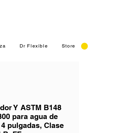
rnes 8:30-18:00 hrs.
za
Dr Flexible
Store
ador Y ASTM B148
00 para agua de
 4 pulgadas, Clase