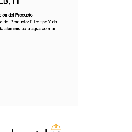
LB, FF
ción del Producto
:
 del Producto: Filtro tipo Y de
de aluminio para agua de mar
o: ASME B16.34
ial: ASTM B148 C95800
o Nominal: 4 Pulgadas
ón Nominal: 150 LB
ones Finales: Brida FF (cara
a Cara: Según ASME B16.10
as e Inspección: API 598
el Producto:
ial del Cuerpo: ASTM B148
, C95500, C95800; ASTM B150
, C63200
tro Normal: De 1/2 a 48 Pulgadas
 DN1200)