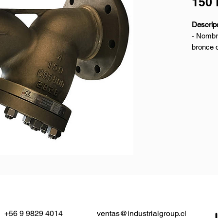
150 
Descrip
- Nombre
bronce 
- Diseñ
- Mater
- Tamañ
- Presi
- Conexi
plana)
- Cara 
- Prueb
Rango d
- Mater
C95400
C63000
- Diáme
+56 9 9829 4014
ventas@industrialgroup.cl
(DN15 -