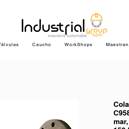
+56 9 9829 4014 |
jorge@industrialgroup.cl
| Horario: Lunes a Vie
Válvulas
Caucho
WorkShops
Maestran
Col
C958
mar,