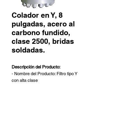
Colador en Y, 8
pulgadas, acero al
carbono fundido,
clase 2500, bridas
soldadas.
Descripción del Producto:
- Nombre del Producto: Filtro tipo Y
con alta clase
- Diseño: ASME B16.34
- Material: ASTM A216 WCC
- Tamaño Nominal: 8 Pulgadas
- Presión Nominal: 2500 LB
Contáctanos
- Conexiones Finales: Soldadura a
Pedro Aguirre Cerda 6259 Local
Tope (Butt Welded)
2 - Antofagasta
- Cara a Cara: Según ASME B16.10
Barros Arana 767 Galpón G -