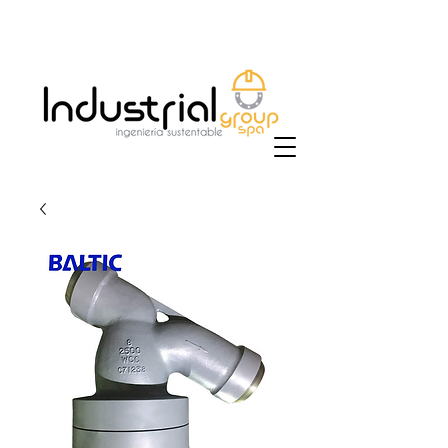
+56 9 9829 4014
|
ventas@industrialgroup.cl
/
jorge@industrialgroup.cl
| Horario: Lunes a
Viernes 8:30-18:00 hrs.