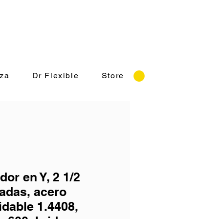
rnes 8:30-18:00 hrs.
za
Dr Flexible
Store
dor en Y, 2 1/2
adas, acero
idable 1.4408,