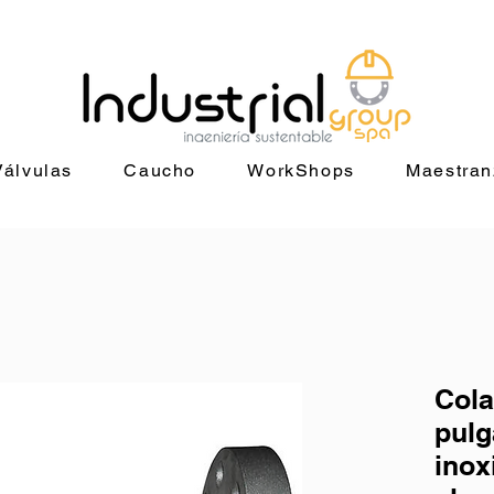
+56 9 9829 4014 |
jorge@industrialgroup.cl
| Horario: Lunes a Vie
Válvulas
Caucho
WorkShops
Maestran
Cola
pulg
inox