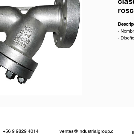
clas
ros
Descripc
- Nombre
- Diseñ
- Mater
(Acero I
- Tamañ
- Presi
- Conexi
plana)
- Cara 
- Prueb
Rango d
- Materi
Acero I
- Diáme
+56 9 9829 4014
ventas@industrialgroup.cl