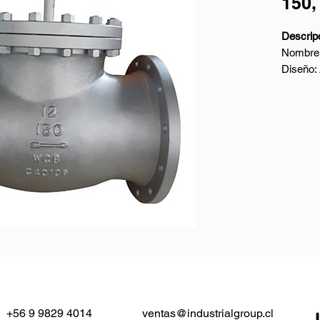
150,
Descripc
Nombre:
Diseño
Cuerpo
Tamaño 
Clase N
Conexio
Cara a
Pruebas
Parámet
- Produc
- Diámet
DN600
- Tempe
- Presi
10 a P
+56 9 9829 4014
ventas@industrialgroup.cl
- Materi