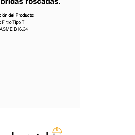
 bridas roscadas.
ión del Producto:
 Filtro Tipo T
: ASME B16.34
: ASTM A216 WCB
Nominal: 12 Pulgadas
ominal: Clase 150
nes Finales: Bridas RF
 Cara: Según ASME B16.10
 e Inspección: API 598
ros Técnicos y Características:
to: Filtro Tipo T
ro Nominal: NPS 2” - 24” (DN50 -
)
ratura de Diseño: -196℃ a 593℃
ón de Diseño: Clase 150 a 300 (PN
N40)
ales: