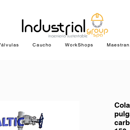
+56 9 9829 4014 |
jorge@industrialgroup.cl
| Horario: Lunes a Vie
Válvulas
Caucho
WorkShops
Maestran
Cola
pulg
carb