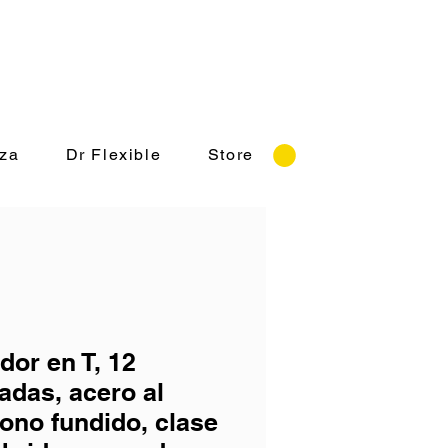
rnes 8:30-18:00 hrs.
za
Dr Flexible
Store
dor en T, 12
adas, acero al
ono fundido, clase