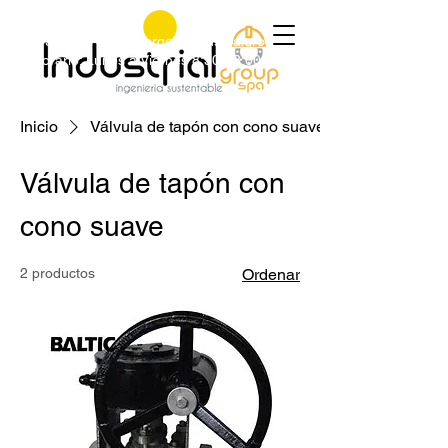
+56 9 9829 4014
|
jorge@industrialgroup.cl
|
Horario: Lunes a Viernes 8:30-18:00 hrs.
Inicio
Válvula de tapón con cono suave
Válvula de tapón con
cono suave
2 productos
Ordenar